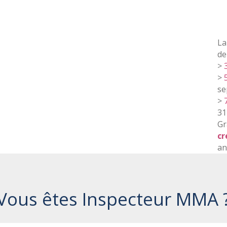
L
de 
>
>
se
>
31
Gr
cr
an
Vous êtes Inspecteur MMA 