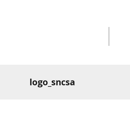
ACCUEIL
ACT
logo_sncsa