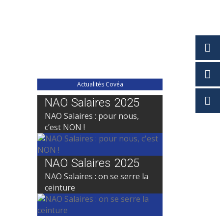
Actualités Covéa
NAO Salaires 2025
NAO Salaires : pour nous,
c’est NON !
NAO Salaires 2025
NAO Salaires : on se serre la
ceinture