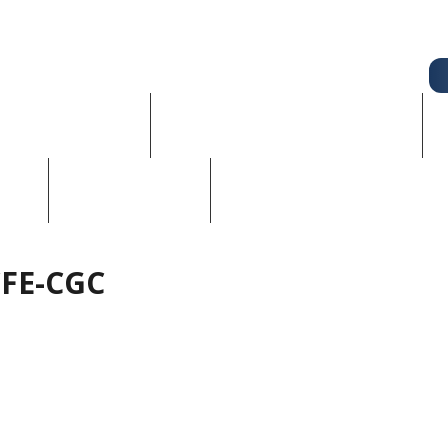
UALITÉS - CSE
CONNAITRE SES DROITS
CONTACT
NEWSLETTER
CFE-CGC