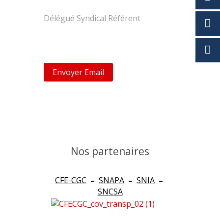
Didier AYMARD
Délégué Syndical Référent
daymard@gmf.fr
Envoyer Email
Nos partenaires
CFE-CGC
–
SNAPA
–
SNIA
–
SNCSA