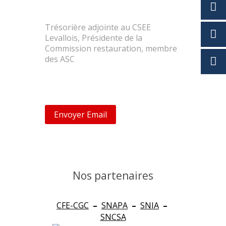
Evelyne MONNEUSE
Trésorière adjointe au CSEE
Levallois, Présidente de la
Commission restauration, membre
des ASC
emonneuse@gmf.fr
Envoyer Email
Nos partenaires
CFE-CGC
–
SNAPA
–
SNIA
–
SNCSA