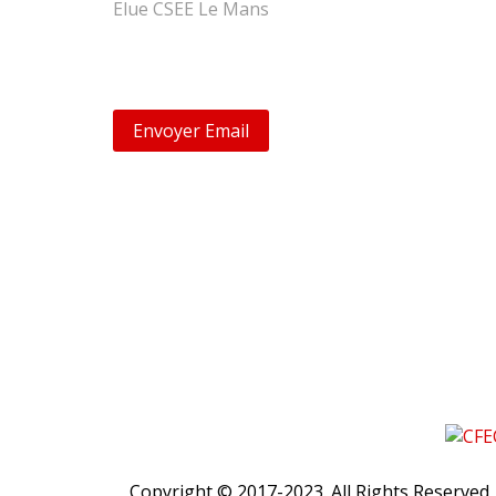
Elue CSEE Le Mans
nacima.kara@covea.fr
Envoyer Email
Copyright © 2017-2023. All Rights Reserved