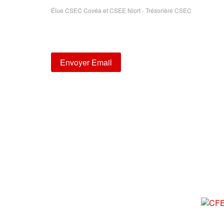
Élue CSEC Covéa et CSEE Niort - Trésorière CSEC
Sophie.QUINTARD@maaf.fr
Envoyer Email