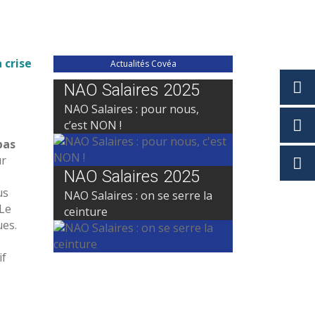
 crise
Actualités Covéa
NAO Salaires 2025
NAO Salaires : pour nous,
c’est NON !
pas
ur
NAO Salaires 2025
us
NAO Salaires : on se serre la
 Le
ceinture
ues.
if