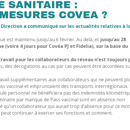
E SANITAIRE :
 MESURES COVEA ?
a Direction a communiqué sur les actualités relatives à la
iqué est maintenu jusqu’au 6 février. Au delà, et
jusqu’au 28
ne (voire 4 jours pour Covéa PJ et Fidelia), sur la base du
travail pour les collaborateurs du réseau n’est toujours 
lés, des dérogations au cas par cas peuvent être accordées s
travail supplémentaires aux collaborateurs qui ne peuvent pl
 Pass vaccinal et empruntaient des transports interrégionaux.
hicule personnel ne bénéficiera pas des indemnités kilométriq
éminaire par manque de Pass vaccinal sont en absence non
é qu’un collaborateur qui aurait trop d’absence pour ce mot
il peut continuer à exercer ses fonctions et comment.