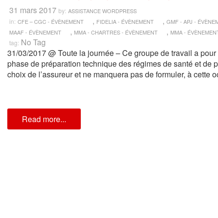
31 mars 2017
by:
ASSISTANCE WORDPRESS
,
,
in:
CFE – CGC - ÉVÈNEMENT
FIDELIA - ÉVÈNEMENT
GMF - APJ - ÉVÈN
,
,
MAAF - ÉVÈNEMENT
MMA - CHARTRES - ÉVÈNEMENT
MMA - ÉVÈNEMEN
No Tag
tag:
31/03/2017 @ Toute la journée – Ce groupe de travail a pour o
phase de préparation technique des régimes de santé et de p
choix de l’assureur et ne manquera pas de formuler, à cette o
Read more...