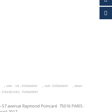
,
,
,
GMF – VIE - ÉVÈNEMENT
GMF- ÉVÈNEMENT
MAAF -
- STRASBOURG - ÉVÈNEMENT
 55-57 avenue Raymond Poincaré 75016 PARIS :
avril 2017