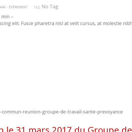
No Tag
tag:
AAF - ÉVÈNEMENT
 min –
ng elit. Fusce pharetra nisl at velit cursus, at molestie nibh
 le 31 mars 2017 du Groupe de 