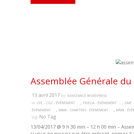
Assemblée Générale du S
13 avril 2017
by:
ASSISTANCE WORDPRESS
,
,
in:
CFE – CGC - ÉVÈNEMENT
FIDELIA - ÉVÈNEMENT
GMF -
,
,
ÉVÈNEMENT
MMA - CHARTRES - ÉVÈNEMENT
MMA - ÉV
No Tag
tag:
13/04/2017 @ 9 h 30 min – 12 h 00 min – Asse
si vous ne pouvez pas être présent, pensez à 