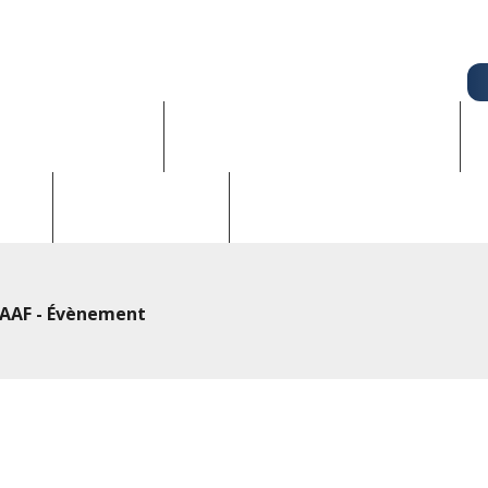
UALITÉS - CSE
CONNAITRE SES DROITS
CONTACT
NEWSLETTER
AAF - Évènement