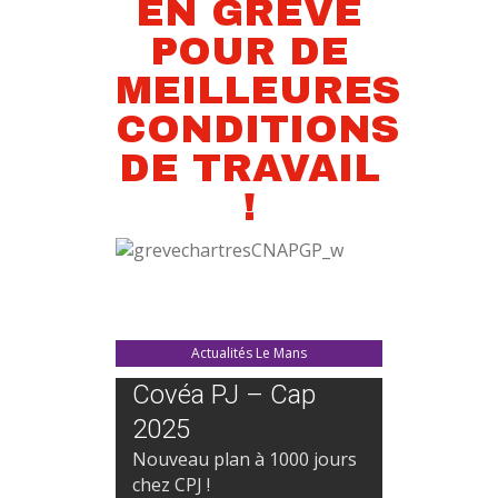
EN GREVE
POUR DE
MEILLEURES
CONDITIONS
DE TRAVAIL
!
Actualités Le Mans
Covéa PJ – Cap
2025
Nouveau plan à 1000 jours
chez CPJ !